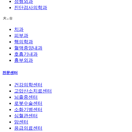
정형외과
진단검사의학과
ㅊ-ㅎ
치과
피부과
핵의학과
혈액종양내과
호흡기내과
흉부외과
전문센터
건강의학센터
고압산소치료센터
뇌졸중센터
로봇수술센터
소화기병센터
심혈관센터
암센터
응급의료센터