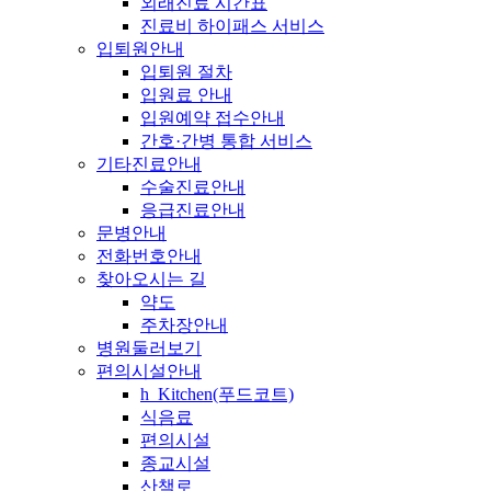
외래진료 시간표
진료비 하이패스 서비스
입퇴원안내
입퇴원 절차
입원료 안내
입원예약 접수안내
간호·간병 통합 서비스
기타진료안내
수술진료안내
응급진료안내
문병안내
전화번호안내
찾아오시는 길
약도
주차장안내
병원둘러보기
편의시설안내
h_Kitchen(푸드코트)
식음료
편의시설
종교시설
산책로