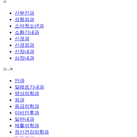
ㅅ
산부인과
성형외과
소아청소년과
소화기내과
신경과
신경외과
신장내과
심장내과
ㅇ-ㅈ
안과
알레르기내과
영상의학과
외과
응급의학과
이비인후과
일반내과
재활의학과
정신건강의학과