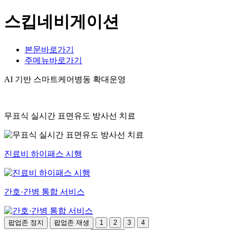
스킵네비게이션
본문바로가기
주메뉴바로가기
AI 기반 스마트케어병동 확대운영
무표식 실시간 표면유도 방사선 치료
진료비 하이패스 시행
간호·간병 통합 서비스
팝업존 정지
팝업존 재생
1
2
3
4